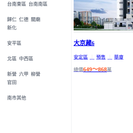
台南東區
台南南區
歸仁
仁德
關廟
新化
大京藏6
安平區
安定區
｜
預售
｜
華廈
北區
中西區
649～868
總價
萬
新營
六甲
柳營
官田
南市其他