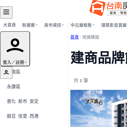
大首頁
新建案
房市資訊
中古屋租售
環景影音賞屋
首頁
/
珖揚建設
行政區導覽
建商品牌
全部地區
登入／註冊
安南區
共
1
筆
永康區
善化
新市
安定
麻豆
佳里
西港